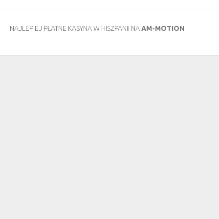
NAJLEPIEJ PŁATNE KASYNA W HISZPANII NA
AM-MOTION
O stronie
Centrum Sztuki Tańca przez 3 lata prezentować będzie twórczość
70 twórców warszawskiej sceny tańca współczesnego. Każdy
poniedziałek, Dom Kultury Kadr!
Twitter
Bezstronna recenzja Ice Casino dla Polski w 2022