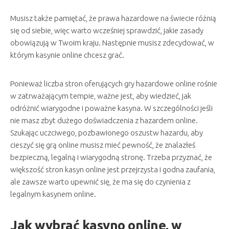
Musisz także pamiętać, że prawa hazardowe na świecie różnią
się od siebie, więc warto wcześniej sprawdzić, jakie zasady
obowiązują w Twoim kraju. Następnie musisz zdecydować, w
którym kasynie online chcesz grać.
Ponieważ liczba stron oferujących gry hazardowe online rośnie
w zatrważającym tempie, ważne jest, aby wiedzieć, jak
odróżnić wiarygodne i poważne kasyna. W szczególności jeśli
nie masz zbyt dużego doświadczenia z hazardem online.
Szukając uczciwego, pozbawionego oszustw hazardu, aby
cieszyć się grą online musisz mieć pewność, że znalazłeś
bezpieczną, legalną i wiarygodną stronę. Trzeba przyznać, że
większość stron kasyn online jest przejrzysta i godna zaufania,
ale zawsze warto upewnić się, że ma się do czynienia z
legalnym kasynem online.
Jak wybrać kasyno online, w