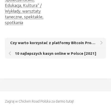
Edukacja, Kultura” /
Wykłady, warsztaty
taneczne, spektakle,
spotkania
Czy warto korzystać z platformy Bitcoin Profit?
10 najlepszych kasyn online w Polsce [2021]
Zagraj w
Chicken Road Polska
za darmo tutaj!