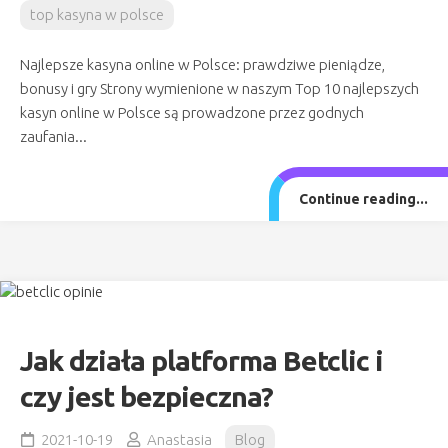
top kasyna w polsce
Najlepsze kasyna online w Polsce: prawdziwe pieniądze,
bonusy i gry Strony wymienione w naszym Top 10 najlepszych
kasyn online w Polsce są prowadzone przez godnych
zaufania...
Continue reading...
Jak działa platforma Betclic i
czy jest bezpieczna?
2021-10-19
Anastasia
Blog