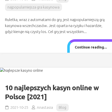
najpopularniejsza gra kasynowa
Ruletka, wraz z automatami do gry, jest najpopularniejszą grą
kasynowa wszechczasów. Jest oparta na ryzyku i hazardzie,
gdyż kieruje nią czysty los. Cel gry jest wszystkim...
Continue reading...
10 najlepszych kasyn online w
Polsce [2021]
2021-10-25
Anastasia
Blog