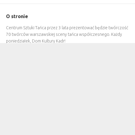
O stronie
Centrum Sztuki Tańca przez 3 lata prezentować będzie twórczość
70 twórców warszawskiej sceny tańca współczesnego. Każdy
poniedziałek, Dom Kultury Kadr!
Twitter
Bezstronna recenzja Ice Casino dla Polski w 2022
2022-12-20
Płatności w kasynach online – popularne i