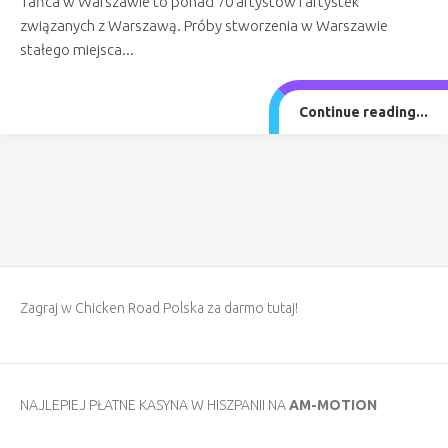
Tańca w Warszawie to ponad 70 artystów i artystek
związanych z Warszawą. Próby stworzenia w Warszawie
stałego miejsca...
Continue reading...
Zagraj w
Chicken Road Polska
za darmo tutaj!
NAJLEPIEJ PŁATNE KASYNA W HISZPANII NA
AM-MOTION