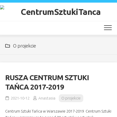
Skip
to
content
O projekcie
RUSZA CENTRUM SZTUKI
TAŃCA 2017-2019
2021-10-12
Anastasia
O projekcie
Centrum Sztuki Tańca w Warszawie 2017-2019 Centrum Sztuki