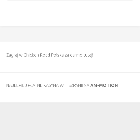
Zagraj w
Chicken Road Polska
za darmo tutaj!
NAJLEPIEJ PŁATNE KASYNA W HISZPANII NA
AM-MOTION
O stronie
Centrum Sztuki Tańca przez 3 lata prezentować będzie twórczość
70 twórców warszawskiej sceny tańca współczesnego. Każdy