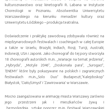
kulturoznawstwo oraz kinetografii R. Labana w Instytucie
Choreologii w Poznaniu. Absolwentka Uniwersytetu
Warszawskiego na kierunku menadżer kultury oraz
Uniwersytetu Łódzkiego – produkcja teatralna.
Doświadczenie i praktykę zawodową zdobywała również na
międzynarodowych festiwalach i coachingach w całej Europie
a także w Izraelu, Brazylii, Indiach, Rosji, Turcji, Australii,
Indonezji, USA i Japonii. Jako choreograf do tej pory stworzyła
18 choreografii autorskich m.in. ,,Wariacje na temat jedzenia”,
,,Hybryda”, ,,Motyle 2046”, ,,Doskonała para”, ,,Surogaci”,
‘ENEMY’ które były pokazywane na polskich i zagranicznych
festiwalach m.in.,,Solo Duo” Budapeszt,”Kalejdoskop”
Białystok, ‘Ciało/Umysł’ i ‘Zawirowania’ w Warszawie.
Mocno zaangażowana w animację miasta Warszawy zarówno
jego przestrzeni jak i mieszkańców żywą i
bezpośrednią sztukę poprzez m.in. Festiwal Warszawskiej