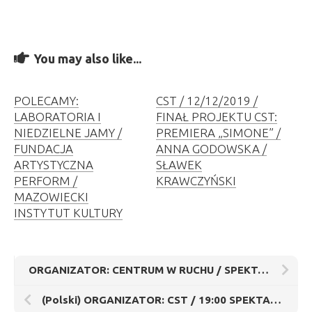
You may also like...
POLECAMY:
CST / 12/12/2019 /
LABORATORIA I
FINAŁ PROJEKTU CST:
NIEDZIELNE JAMY /
PREMIERA „SIMONE” /
FUNDACJA
ANNA GODOWSKA /
ARTYSTYCZNA
SŁAWEK
PERFORM /
KRAWCZYŃSKI
MAZOWIECKI
INSTYTUT KULTURY
ORGANIZATOR: CENTRUM W RUCHU / SPEKTAKL: „OBSERWATOR” / IZABELA CHLEWIŃSKA
(Polski) ORGANIZATOR: CST / 19:00 SPEKTAKLE TANECZNE / FLAMENCO / BUTOH / MAŁGORZATA MATUSZEWSKA / SYLWIA HANFF / JEDEN WIECZÓR / DWA SPEKTAKLE