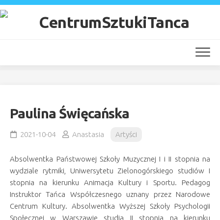
Skip
to
content
Paulina Święcańska
2021-10-04
Anastasia
Artyści
Absolwentka Państwowej Szkoły Muzycznej I i II stopnia na
wydziale rytmiki, Uniwersytetu Zielonogórskiego studiów I
stopnia na kierunku Animacja Kultury i Sportu. Pedagog
Instruktor Tańca Współczesnego uznany przez Narodowe
Centrum Kultury. Absolwentka Wyższej Szkoły Psychologii
Społecznej w Warszawie studia II stopnia na kierunku